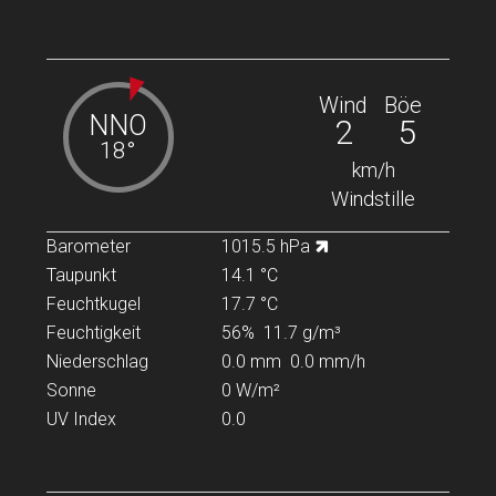
Wind
Böe
NNO
2
5
18°
km/h
Windstille
Barometer
1015.5 hPa
Taupunkt
14.1 °C
Feuchtkugel
17.7 °C
Feuchtigkeit
56%
11.7 g/m³
Niederschlag
0.0 mm
0.0 mm/h
Sonne
0 W/m²
UV Index
0.0