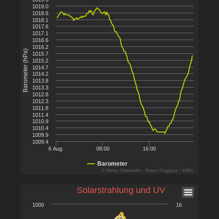
1019.0
1018.6
1018.1
1017.6
1017.1
1016.6
1016.2
Barometer (hPa)
1015.7
1015.2
1014.7
1014.2
1013.8
1013.3
1012.8
1012.3
1011.8
1011.4
1010.9
1010.4
1009.9
1009.4
6 Aug.
08:00
16:00
Barometer
© Meteo Oberwallis - Raron Flugplatz - 638m
Solarstrahlung und UV
1000
16