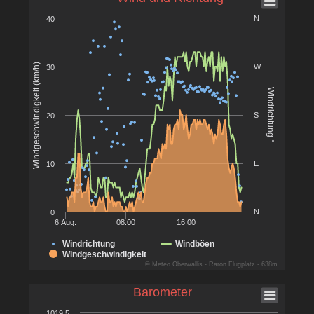
N
40
Windgeschwindigkeit (km/h)
W
30
Windrichtung °
S
20
E
10
N
0
6 Aug.
08:00
16:00
Windrichtung
Windböen
Windgeschwindigkeit
© Meteo Oberwallis - Raron Flugplatz - 638m
Barometer
1019.5