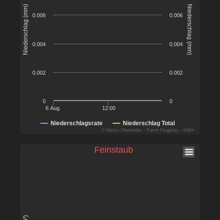
Niederschlag (mm)
Niederschlag (mm)
0.006
0.006
0.004
0.004
0.002
0.002
0
0
6 Aug.
12:00
Niederschlagsrate
Niederschlag Total
© Meteo Oberwallis - Raron Flugplatz - 638m
Feinstaub