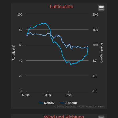
Luftfeuchte
100
20.0
80
16.0
Absolut (g/m³)
60
12.0
Relativ (%)
40
8.0
20
4.0
0
0.0
6 Aug.
08:00
16:00
Relativ
Absolut
© Meteo Oberwallis - Raron Flugplatz - 638m
Wind und Richtung