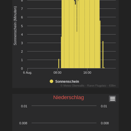
8
Sonnenschein (Minuten)
7
6
5
4
3
2
1
0
6 Aug.
08:00
16:00
Sonnenschein
© Meteo Oberwallis - Raron Flugplatz - 638m
Niederschlag
0.01
0.01
0.008
0.008