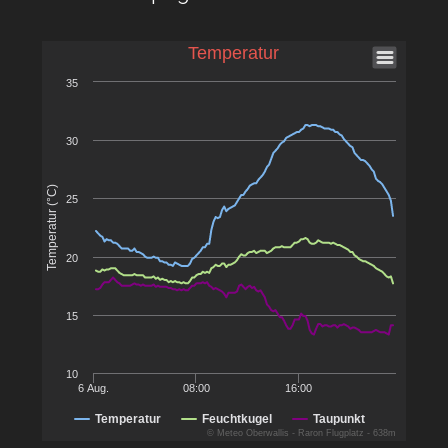
Temperatur
35
30
Temperatur (°C)
25
20
15
10
6 Aug.
08:00
16:00
Temperatur
Feuchtkugel
Taupunkt
© Meteo Oberwallis - Raron Flugplatz - 638m