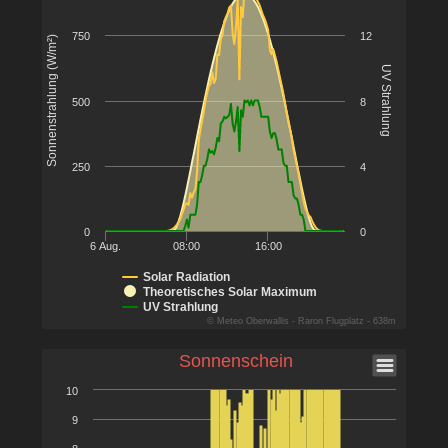
750
12
Sonnenstrahlung (W/m²)
UV Strahlung
500
8
250
4
0
0
6 Aug.
08:00
16:00
Solar Radiation
Theoretisches Solar Maximum
UV Strahlung
© Meteo Oberwallis - Raron Flugplatz - 638m
Sonnenschein
10
9