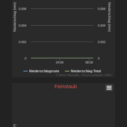
Niederschlag (mm)
Niederschlag (mm)
0.006
0.006
0.004
0.004
0.002
0.002
0
0
04:00
08:00
Niederschlagsrate
Niederschlag Total
© Meteo Oberwallis - Fiesch Landeplatz 1060m
Feinstaub