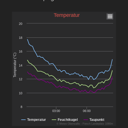
Temperatur
20
18
16
Temperatur (°C)
14
12
10
8
03:00
06:00
Temperatur
Feuchtkugel
Taupunkt
© Meteo Oberwallis - Fiesch Landeplatz 1060m