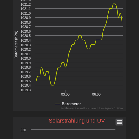
1021.2
1021.1
1021.0
1020.9
1020.8
1020.7
1020.6
Barometer (hPa)
1020.5
1020.4
1020.3
1020.2
1020.1
1020.0
1019.9
1019.8
1019.7
1019.6
1019.5
1019.4
1019.3
03:00
06:00
Barometer
© Meteo Oberwallis - Fiesch Landeplatz 1060m
Solarstrahlung und UV
320