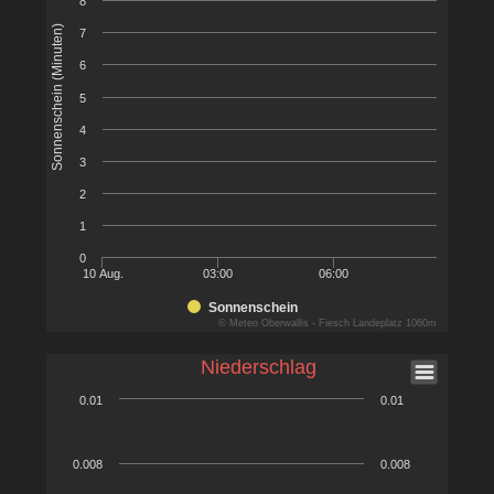
8
Sonnenschein (Minuten)
7
6
5
4
3
2
1
0
10 Aug.
03:00
06:00
Sonnenschein
© Meteo Oberwallis - Fiesch Landeplatz 1060m
Niederschlag
0.01
0.01
0.008
0.008