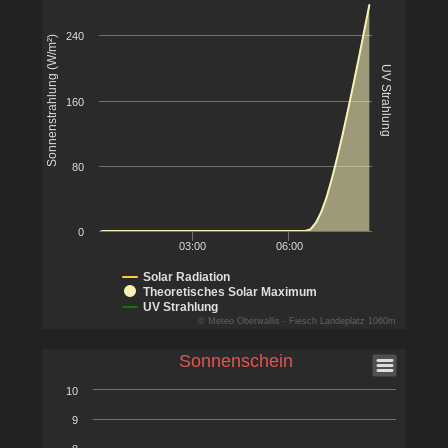
240
Sonnenstrahlung (W/m²)
UV Strahlung
160
80
0
03:00
06:00
Solar Radiation
Theoretisches Solar Maximum
UV Strahlung
© Meteo Oberwallis - Fiesch Landeplatz 1060m
Sonnenschein
10
9