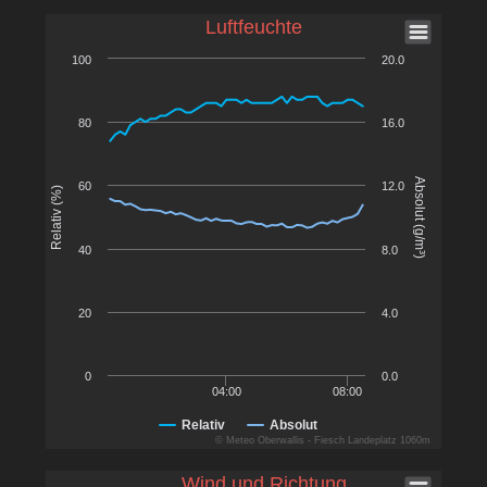
Luftfeuchte
100
20.0
80
16.0
Absolut (g/m³)
60
12.0
Relativ (%)
40
8.0
20
4.0
0
0.0
04:00
08:00
Relativ
Absolut
© Meteo Oberwallis - Fiesch Landeplatz 1060m
Wind und Richtung