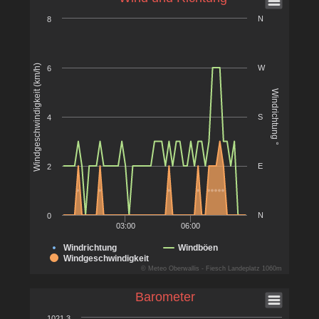
N
8
Windgeschwindigkeit (km/h)
W
6
Windrichtung °
S
4
E
2
N
0
03:00
06:00
Windrichtung
Windböen
Windgeschwindigkeit
© Meteo Oberwallis - Fiesch Landeplatz 1060m
Barometer
1021.3